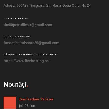
Adresa: 300425 Timişoara, Str. Martir Gogu Opre, Nr. 24
CONTACTEAZĂ-NE!
tim89petruiliesu@gmail.com
DEVINO VOLUNTAR!
fundatia.timisoara89@gmail.com
GĂZDUIT DE LIVEHOSTING DATACENTER
https://www.livehosting.ro/
Noutăți
Ziua Fundatiei 35 de ani
joi, 26, iun.