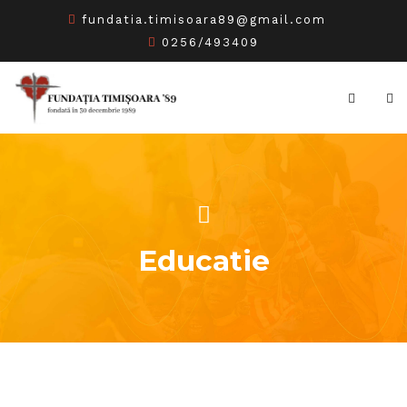
fundatia.timisoara89@gmail.com
0256/493409
Educatie