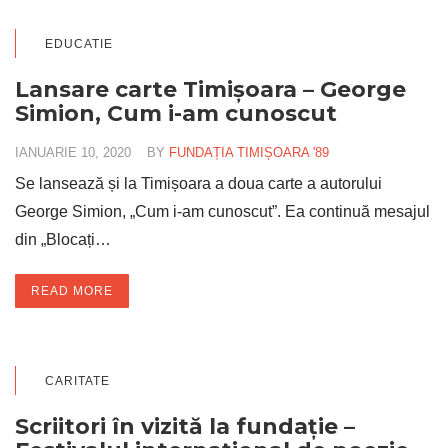
EDUCATIE
Lansare carte Timișoara – George
Simion, Cum i-am cunoscut
IANUARIE 10, 2020
BY
FUNDAȚIA TIMIȘOARA '89
Se lansează și la Timișoara a doua carte a autorului
George Simion, „Cum i-am cunoscut”. Ea continuă mesajul
din „Blocați…
READ MORE
CARITATE
Scriitori în vizită la fundație –