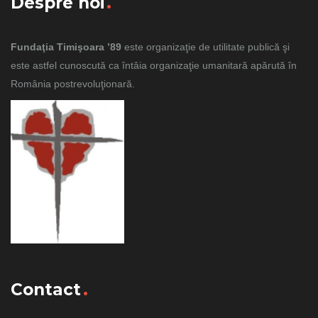
Despre noi
Fundaţia Timişoara ’89
este organizaţie de utilitate publică şi
este astfel cunoscută ca întâia organizaţie umanitară apărută în
România postrevoluţionară.
Contact