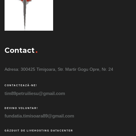
Contact
Adresa: 300425 Timişoara, Str. Martir Gogu Opre, Nr. 24
CONTACTEAZĂ-NE!
tim89petruiliesu@gmail.com
DEVINO VOLUNTAR!
fundatia.timisoara89@gmail.com
GĂZDUIT DE LIVEHOSTING DATACENTER