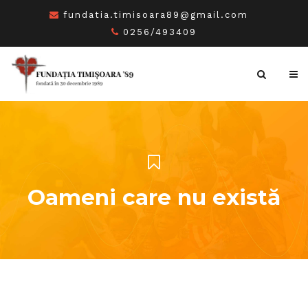
fundatia.timisoara89@gmail.com
0256/493409
Oameni care nu există