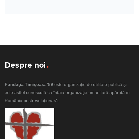
Despre noi
Fundaţia Timişoara ’89
este organizaţie de utilitate publică şi
este astfel cunoscută ca întâia organizaţie umanitară apărută în
România postrevoluţionară.