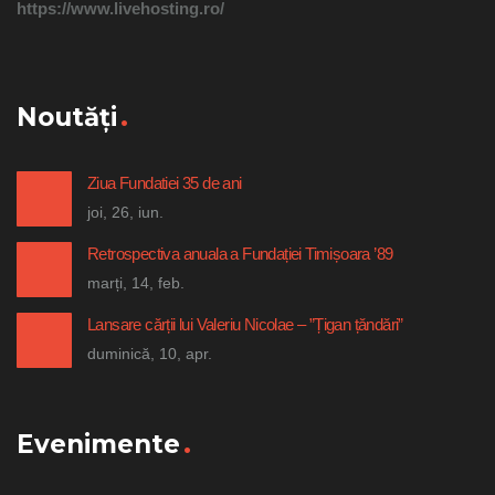
https://www.livehosting.ro/
Noutăți
Ziua Fundatiei 35 de ani
joi, 26, iun.
Retrospectiva anuala a Fundației Timișoara ’89
marți, 14, feb.
Lansare cărții lui Valeriu Nicolae – ”Țigan țăndări”
duminică, 10, apr.
Evenimente