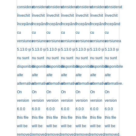
considerat
considerat
considerat
considerat
considerat
considerat
considerat
învechit
învechit
învechit
învechit
învechit
învechit
învechit
începând
începând
începând
începând
începând
începând
începând
cu
cu
cu
cu
cu
cu
cu
versiunea
versiunea
versiunea
versiunea
versiunea
versiunea
versiunea
5.13.0 și
5.13.0 și
5.13.0 și
5.13.0 și
5.13.0 și
5.13.0 și
5.13.0 și
nu sunt
nu sunt
nu sunt
nu sunt
nu sunt
nu sunt
nu sunt
disponibile
disponibile
disponibile
disponibile
disponibile
disponibile
disponibile
alte
alte
alte
alte
alte
alte
alte
alternative.
alternative.
alternative.
alternative.
alternative.
alternative.
alternative.
On
On
On
On
On
On
On
version
version
version
version
version
version
version
6.0.0
6.0.0
6.0.0
6.0.0
6.0.0
6.0.0
6.0.0
this file
this file
this file
this file
this file
this file
this file
will be
will be
will be
will be
will be
will be
will be
removed.
removed.
removed.
removed.
removed.
removed.
removed.