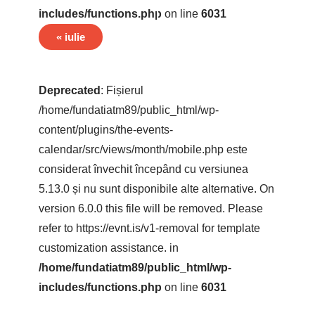
includes/functions.php
on line
6031
«
iulie
Deprecated
: Fișierul
/home/fundatiatm89/public_html/wp-
content/plugins/the-events-
calendar/src/views/month/mobile.php este
considerat învechit începând cu versiunea
5.13.0 și nu sunt disponibile alte alternative. On
version 6.0.0 this file will be removed. Please
refer to
https://evnt.is/v1-removal
for template
customization assistance. in
/home/fundatiatm89/public_html/wp-
includes/functions.php
on line
6031