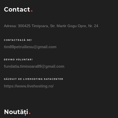
Contact
Adresa: 300425 Timişoara, Str. Martir Gogu Opre, Nr. 24
CONTACTEAZĂ-NE!
tim89petruiliesu@gmail.com
DEVINO VOLUNTAR!
fundatia.timisoara89@gmail.com
GĂZDUIT DE LIVEHOSTING DATACENTER
https://www.livehosting.ro/
Noutăți