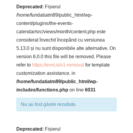
Eveniment
Evenimente
Deprecated
: Fișierul
/home/fundatiatm89/public_html/wp-
content/plugins/the-events-
calendar/src/views/month/content.php este
considerat învechit începând cu versiunea
5.13.0 și nu sunt disponibile alte alternative. On
version 6.0.0 this file will be removed. Please
refer to
https://evnt.is/v1-removal
for template
customization assistance. in
/home/fundatiatm89/public_html/wp-
includes/functions.php
on line
6031
Nu au fost găsite rezultate.
Deprecated
: Fișierul