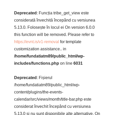
Deprecated
: Funcția tribe_get_view este
considerată învechită începând cu versiunea
5.13.0. Folosește în locul ei On version 6.0.0
this function will be removed. Please refer to
https://evnt.is/v1-removal
for template
customization assistance.. in
/home/fundatiatm89/public_html/wp-
includes/functions.php
on line
6031
Deprecated
: Fișierul
/home/fundatiatm89/public_html/wp-
content/plugins/the-events-
calendar/src/views/month/title-bar.php este
considerat învechit începând cu versiunea
5.13.0 și nu sunt disponibile alte alternative. On