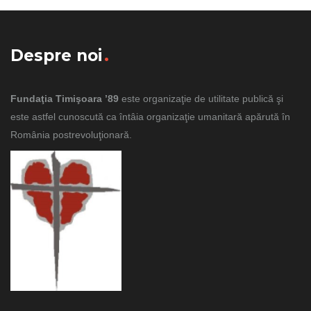
Despre noi
Fundaţia Timişoara ’89
este organizaţie de utilitate publică şi
este astfel cunoscută ca întâia organizaţie umanitară apărută în
România postrevoluţionară.