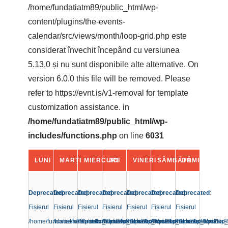
/home/fundatiatm89/public_html/wp-
content/plugins/the-events-
calendar/src/views/month/loop-grid.php este
considerat învechit începând cu versiunea
5.13.0 și nu sunt disponibile alte alternative. On
version 6.0.0 this file will be removed. Please
refer to
https://evnt.is/v1-removal
for template
customization assistance. in
/home/fundatiatm89/public_html/wp-
includes/functions.php
on line
6031
Calendarul
LUNI
MARȚI
MIERCURI
JOI
VINERI
SÂMBĂTĂ
DUMINICĂ
Evenimente
Calendarul
Evenimente
Deprecated
Deprecated
:
Deprecated
:
Deprecated
:
Deprecated
:
Deprecated
:
Deprecated
:
:
Fișierul
Fișierul
Fișierul
Fișierul
Fișierul
Fișierul
Fișierul
/home/fundatiatm89/public_html/wp-
/home/fundatiatm89/public_html/wp-
/home/fundatiatm89/public_html/wp-
/home/fundatiatm89/public_html/wp-
/home/fundatiatm89/public_html/wp-
/home/fundatiatm89/public_
/home/fundatiatm8