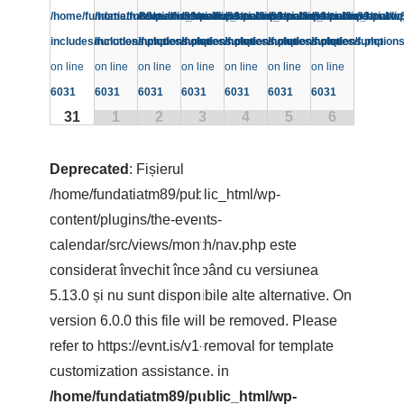
/home/fundatiatm89/public_html/wp-
/home/fundatiatm89/public_html/wp-
/home/fundatiatm89/public_html/wp-
/home/fundatiatm89/public_html/wp-
/home/fundatiatm89/public_html/wp
/home/fundatiatm89/public
/home/fundatiatm8
includes/functions.php
includes/functions.php
includes/functions.php
includes/functions.php
includes/functions.php
includes/functions.php
includes/function
on line
on line
on line
on line
on line
on line
on line
6031
6031
6031
6031
6031
6031
6031
31
1
2
3
4
5
6
Deprecated
: Fișierul
/home/fundatiatm89/public_html/wp-
content/plugins/the-events-
calendar/src/views/month/nav.php este
considerat învechit începând cu versiunea
5.13.0 și nu sunt disponibile alte alternative. On
version 6.0.0 this file will be removed. Please
refer to
https://evnt.is/v1-removal
for template
customization assistance. in
/home/fundatiatm89/public_html/wp-