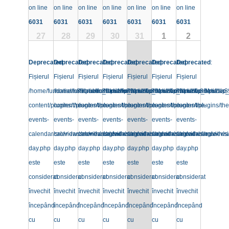
on line
on line
on line
on line
on line
on line
on line
6031
6031
6031
6031
6031
6031
6031
27
28
29
30
31
1
2
Deprecated
Deprecated
:
Deprecated
:
Deprecated
:
Deprecated
:
Deprecated
:
Deprecated
:
:
Fișierul
Fișierul
Fișierul
Fișierul
Fișierul
Fișierul
Fișierul
/home/fundatiatm89/public_html/wp-
/home/fundatiatm89/public_html/wp-
/home/fundatiatm89/public_html/wp-
/home/fundatiatm89/public_html/wp-
/home/fundatiatm89/public_html/wp-
/home/fundatiatm89/public_
/home/fundatiatm8
content/plugins/the-
content/plugins/the-
content/plugins/the-
content/plugins/the-
content/plugins/the-
content/plugins/the-
content/plugins/the
events-
events-
events-
events-
events-
events-
events-
calendar/src/views/month/single-
calendar/src/views/month/single-
calendar/src/views/month/single-
calendar/src/views/month/single-
calendar/src/views/month/single-
calendar/src/views/month/si
calendar/src/views
day.php
day.php
day.php
day.php
day.php
day.php
day.php
este
este
este
este
este
este
este
considerat
considerat
considerat
considerat
considerat
considerat
considerat
învechit
învechit
învechit
învechit
învechit
învechit
învechit
începând
începând
începând
începând
începând
începând
începând
cu
cu
cu
cu
cu
cu
cu