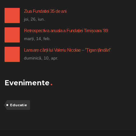
Ziua Fundatiei 35 de ani
joi, 26, iun.
Retrospectiva anuala a Fundației Timișoara ’89
marți, 14, feb.
Lansare cărții lui Valeriu Nicolae – ”Țigan țăndări”
duminică, 10, apr.
Evenimente
Educatie