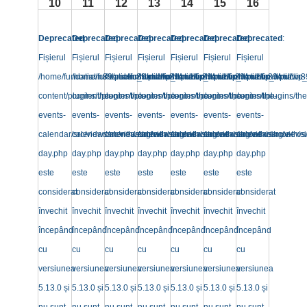
10
11
12
13
14
15
16
Deprecated
Deprecated
:
Deprecated
:
Deprecated
:
Deprecated
:
Deprecated
:
Deprecated
:
:
Fișierul
Fișierul
Fișierul
Fișierul
Fișierul
Fișierul
Fișierul
/home/fundatiatm89/public_html/wp-
/home/fundatiatm89/public_html/wp-
/home/fundatiatm89/public_html/wp-
/home/fundatiatm89/public_html/wp-
/home/fundatiatm89/public_html/wp-
/home/fundatiatm89/public_
/home/fundatiatm8
content/plugins/the-
content/plugins/the-
content/plugins/the-
content/plugins/the-
content/plugins/the-
content/plugins/the-
content/plugins/the
events-
events-
events-
events-
events-
events-
events-
calendar/src/views/month/single-
calendar/src/views/month/single-
calendar/src/views/month/single-
calendar/src/views/month/single-
calendar/src/views/month/single-
calendar/src/views/month/si
calendar/src/views
day.php
day.php
day.php
day.php
day.php
day.php
day.php
este
este
este
este
este
este
este
considerat
considerat
considerat
considerat
considerat
considerat
considerat
învechit
învechit
învechit
învechit
învechit
învechit
învechit
începând
începând
începând
începând
începând
începând
începând
cu
cu
cu
cu
cu
cu
cu
versiunea
versiunea
versiunea
versiunea
versiunea
versiunea
versiunea
5.13.0 și
5.13.0 și
5.13.0 și
5.13.0 și
5.13.0 și
5.13.0 și
5.13.0 și