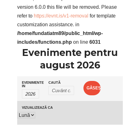
version 6.0.0 this file will be removed. Please
refer to
https://evnt.is/v1-removal
for template
customization assistance. in
/home/fundatiatm89/public_html/wp-
includes/functions.php
on line
6031
Evenimente pentru
august 2026
Navigare
Căutare
EVENIMENTE
CAUTĂ
IN
Evenimente
în
vizualizări
VIZUALIZEAZĂ CA
Navigare
și
în
căutare
vizualizări