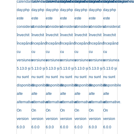
calendar/src/views/month/single-
calendar/src/views/month/single-
calendar/src/views/month/single-
calendar/src/views/month/single-
calendar/src/views/month/single-
calendar/src/views/month/si
calendar/src/views
day.php
day.php
day.php
day.php
day.php
day.php
day.php
este
este
este
este
este
este
este
considerat
considerat
considerat
considerat
considerat
considerat
considerat
învechit
învechit
învechit
învechit
învechit
învechit
învechit
începând
începând
începând
începând
începând
începând
începând
cu
cu
cu
cu
cu
cu
cu
versiunea
versiunea
versiunea
versiunea
versiunea
versiunea
versiunea
5.13.0 și
5.13.0 și
5.13.0 și
5.13.0 și
5.13.0 și
5.13.0 și
5.13.0 și
nu sunt
nu sunt
nu sunt
nu sunt
nu sunt
nu sunt
nu sunt
disponibile
disponibile
disponibile
disponibile
disponibile
disponibile
disponibile
alte
alte
alte
alte
alte
alte
alte
alternative.
alternative.
alternative.
alternative.
alternative.
alternative.
alternative.
On
On
On
On
On
On
On
version
version
version
version
version
version
version
6.0.0
6.0.0
6.0.0
6.0.0
6.0.0
6.0.0
6.0.0