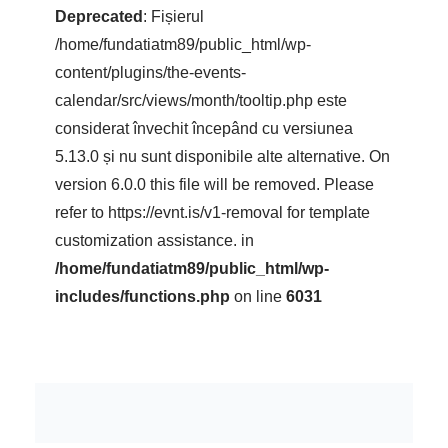
Deprecated
: Fișierul
/home/fundatiatm89/public_html/wp-
content/plugins/the-events-
calendar/src/views/month/tooltip.php este
considerat învechit începând cu versiunea
5.13.0 și nu sunt disponibile alte alternative. On
version 6.0.0 this file will be removed. Please
refer to
https://evnt.is/v1-removal
for template
customization assistance. in
/home/fundatiatm89/public_html/wp-
includes/functions.php
on line
6031