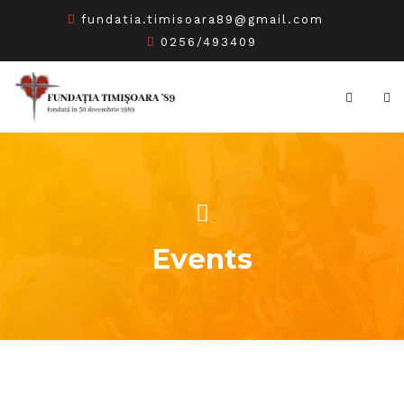
fundatia.timisoara89@gmail.com
0256/493409
Events